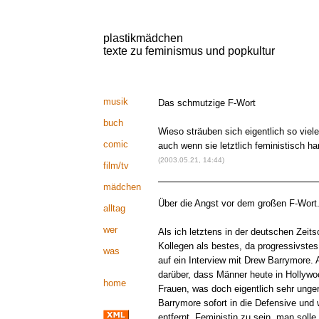
plastikmädchen
texte zu feminismus und popkultur
musik
Das schmutzige F-Wort
buch
Wieso sträuben sich eigentlich so viele
comic
auch wenn sie letztlich feministisch h
(2003.05.21, 14:44)
film/tv
mädchen
Über die Angst vor dem großen F-Wort
alltag
wer
Als ich letztens in der deutschen Zeitsc
Kollegen als bestes, da progressivste
was
auf ein Interview mit Drew Barrymore. A
darüber, dass Männer heute in Hollyw
home
Frauen, was doch eigentlich sehr ungere
Barrymore sofort in die Defensive und 
entfernt, Feministin zu sein, man solle 