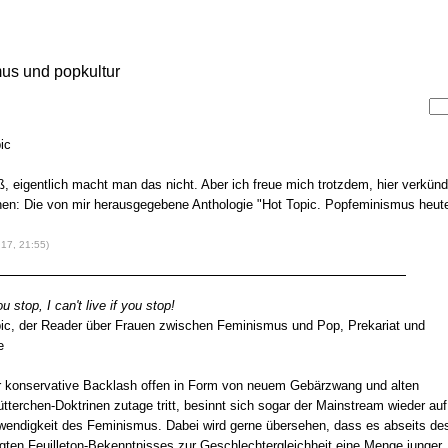
mus und popkultur
ic
ß, eigentlich macht man das nicht. Aber ich freue mich trotzdem, hier verkün
en: Die von mir herausgegebene Anthologie "Hot Topic. Popfeminismus heut
.17, 21:55)
u stop, I can't live if you stop!
ic, der Reader über Frauen zwischen Feminismus und Pop, Prekariat und
e
r konservative Backlash offen in Form von neuem Gebärzwang und alten
terchen-Doktrinen zutage tritt, besinnt sich sogar der Mainstream wieder auf
wendigkeit des Feminismus. Dabei wird gerne übersehen, dass es abseits de
ten Feuilleton-Bekenntnisses zur Geschlechtergleichheit eine Menge junger