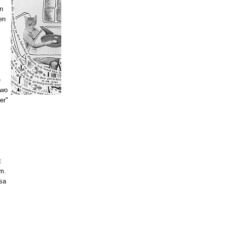
en
en
e
 wo
er"
t
m.
osa