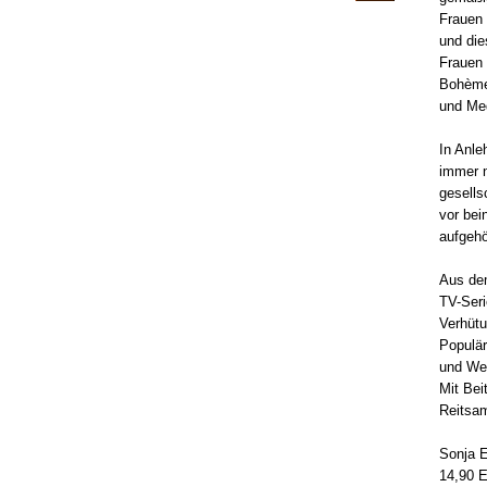
Frauen 
und die
Frauen 
Bohème
und Me
In Anle
immer n
gesells
vor bei
aufgehö
Aus dem
TV-Seri
Verhütu
Populär
und Wes
Mit Bei
Reitsam
Sonja E
14,90 