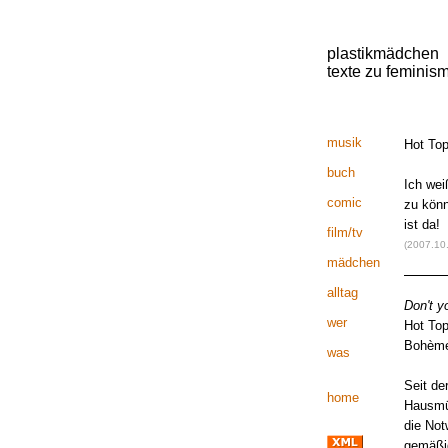
plastikmädchen
texte zu feminis
musik
Hot Top
buch
Ich wei
comic
zu könn
ist da!
film/tv
(2007.10
mädchen
alltag
Don't yo
wer
Hot Top
Bohèm
was
Seit de
home
Hausmüt
die Not
gemäßig