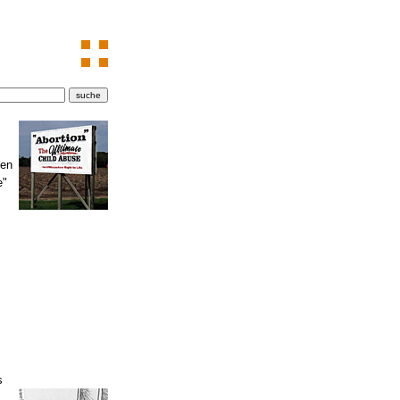
den
e"
s