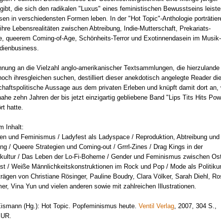
gibt, die sich den radikalen "Luxus" eines feministischen Bewusstseins leist
sen in verschiedensten Formen leben. In der "Hot Topic"-Anthologie porträtier
ihre Lebensrealitäten zwischen Abtreibung, Indie-Mutterschaft, Prekariats-
, queerem Coming-of-Age, Schönheits-Terror und Exotinnendasein im Musik-
dienbusiness.
hnung an die Vielzahl anglo-amerikanischer Textsammlungen, die hierzulande
och ihresgleichen suchen, destilliert dieser anekdotisch angelegte Reader di
chaftspolitische Aussage aus dem privaten Erleben und knüpft damit dort an,
nahe zehn Jahren der bis jetzt einzigartig gebliebene Band "Lips Tits Hits Pow
rt hatte.
 Inhalt:
en und Feminismus / Ladyfest als Ladyspace / Reproduktion, Abtreibung und
ng / Queere Strategien und Coming-out / Grrrl-Zines / Drag Kings in der
kultur / Das Leben der Lo-Fi-Boheme / Gender und Feminismus zwischen Os
t / Weiße Männlichkeitskonstruktionen im Rock und Pop / Mode als Politiku
trägen von Christiane Rösinger, Pauline Boudry, Clara Völker, Sarah Diehl, R
er, Vina Yun und vielen anderen sowie mit zahlreichen Illustrationen.
ismann (Hg.): Hot Topic. Popfeminismus heute.
Ventil Verlag
, 2007, 304 S.,
EUR.