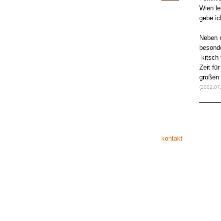
Wien le
gebe ic
Neben m
besonde
-kitsch
Zeit fü
großen 
(2002.07
kontakt