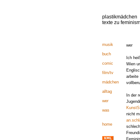
plastikmädchen
texte zu feminis
musik
wer
buch
Ich hei
comic
Wien un
Englisc
film/tv
arbeite
mädchen
vollber
alltag
In der 
wer
Jugendr
KunstSt
was
nicht m
an.sch
home
schlech
Freundi
Feminis