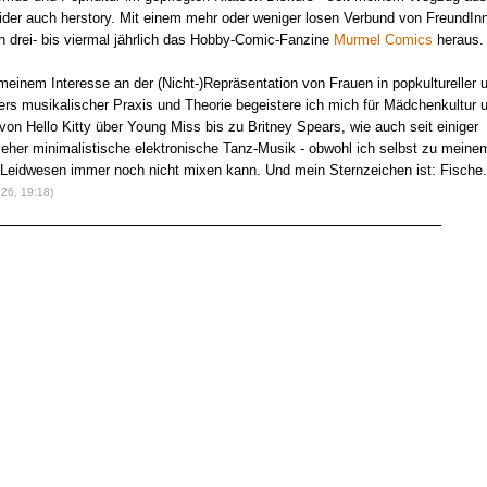
ider auch herstory. Mit einem mehr oder weniger losen Verbund von FreundIn
h drei- bis viermal jährlich das Hobby-Comic-Fanzine
Murmel Comics
heraus.
einem Interesse an der (Nicht-)Repräsentation von Frauen in popkultureller 
rs musikalischer Praxis und Theorie begeistere ich mich für Mädchenkultur 
 von Hello Kitty über Young Miss bis zu Britney Spears, wie auch seit einiger
r eher minimalistische elektronische Tanz-Musik - obwohl ich selbst zu meine
Leidwesen immer noch nicht mixen kann. Und mein Sternzeichen ist: Fische.
.26, 19:18)