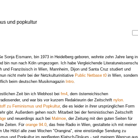
mus und popkultur
ße Sonja Eismann, bin 1973 in Heidelberg geboren, wohnte zehn Jahre lang in
d bin nun nach Köln umgezogen. Ich habe Vergleichende Literaturwissenscha
h und Französisch in Wien, Mannheim, Dijon und Santa Cruz studiert und
 nun nicht mehr bei der Netzkulturinitiative
Public Netbase t0
in Wien, sondern
uflich beim deutschen Musikmagazin
Intro
.
restlichen Zeit bin ich Webhost bei
fm4
, dem österreichischen
adiosender, und war bis vor kurzem Redakteurin der Zeitschrift
nylon.
off zu Feminismus und Popkultur
, die es leider in ihrer ursprünglichen Form
ehr gibt. Außerdem gehen noch: Mitarbeit bei der feministischen Zeitschrift
läge
und neuerdings auch bei
Malmoe
, der Zeitung mit den guten Seiten für
te Zeiten. Für
orange 94.0
, das freie Radio in Wien, gestaltete ich mit meiner
n Ute Hölzl alle zwei Wochen "Orangina", eine einstündige Sendung zu
mus und Popkultur im gepflegten Klatsch-Diskurs - seit meinem Wegzug aus