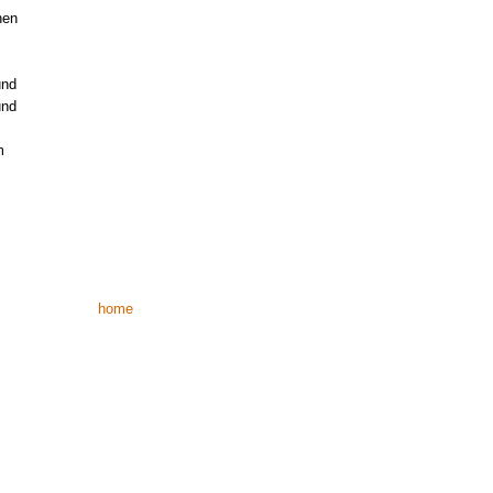
nen
und
und
m
home