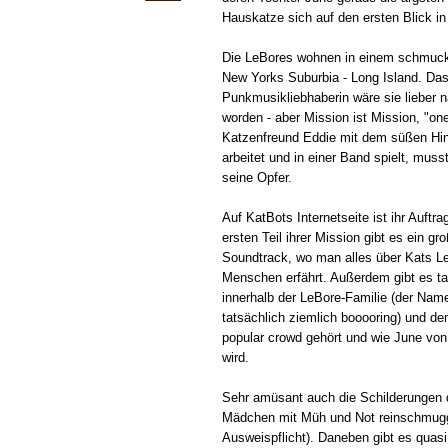
Hauskatze sich auf den ersten Blick in 
Die LeBores wohnen in einem schmuck
New Yorks Suburbia - Long Island. Das
Punkmusikliebhaberin wäre sie lieber n
worden - aber Mission ist Mission, "on
Katzenfreund Eddie mit dem süßen Hinte
arbeitet und in einer Band spielt, mus
seine Opfer.
Auf KatBots Internetseite ist ihr Auftr
ersten Teil ihrer Mission gibt es ein g
Soundtrack, wo man alles über Kats Le
Menschen erfährt. Außerdem gibt es t
innerhalb der LeBore-Familie (der Name
tatsächlich ziemlich booooring) und de
popular crowd gehört und wie June von
wird.
Sehr amüsant auch die Schilderungen d
Mädchen mit Müh und Not reinschmugge
Ausweispflicht). Daneben gibt es quasi