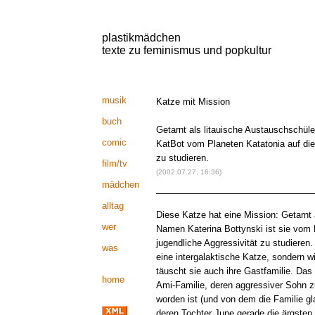
plastikmädchen
texte zu feminismus und popkultur
musik
Katze mit Mission
buch
Getarnt als litauische Austauschschül
comic
KatBot vom Planeten Katatonia auf di
zu studieren.
film/tv
(2002.07.27, 16:36)
mädchen
alltag
Diese Katze hat eine Mission: Getarnt 
wer
Namen Katerina Bottynski ist sie vom
jugendliche Aggressivität zu studieren.
was
eine intergalaktische Katze, sondern 
täuscht sie auch ihre Gastfamilie. Das 
home
Ami-Familie, deren aggressiver Sohn z
worden ist (und von dem die Familie glau
deren Tochter June gerade die ärgsten