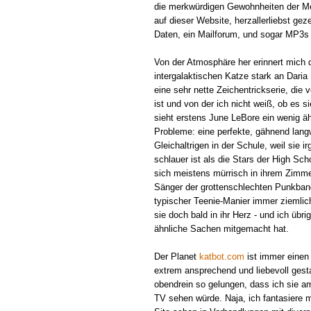
die merkwürdigen Gewohnheiten der Mens
auf dieser Website, herzallerliebst gez
Daten, ein Mailforum, und sogar MP3s 
Von der Atmosphäre her erinnert mich
intergalaktischen Katze stark an Dari
eine sehr nette Zeichentrickserie, die
ist und von der ich nicht weiß, ob es s
sieht erstens June LeBore ein wenig äh
Probleme: eine perfekte, gähnend langw
Gleichaltrigen in der Schule, weil sie 
schlauer ist als die Stars der High Scho
sich meistens mürrisch in ihrem Zimme
Sänger der grottenschlechten Punkban
typischer Teenie-Manier immer ziemlich
sie doch bald in ihr Herz - und ich üb
ähnliche Sachen mitgemacht hat.
Der Planet
katbot.com
ist immer einen 
extrem ansprechend und liebevoll gesta
obendrein so gelungen, dass ich sie am
TV sehen würde. Naja, ich fantasiere m