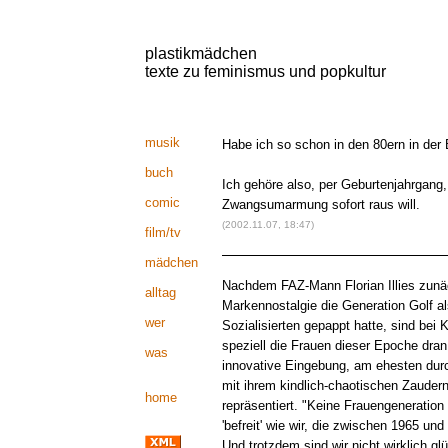
plastikmädchen
texte zu feminismus und popkultur
musik
Habe ich so schon in den 80ern in der 
buch
Ich gehöre also, per Geburtenjahrgang
comic
Zwangsumarmung sofort raus will.
(2002.11.07, 18:47)
film/tv
mädchen
Nachdem FAZ-Mann Florian Illies zunäch
alltag
Markennostalgie die Generation Golf al
wer
Sozialisierten gepappt hatte, sind bei 
speziell die Frauen dieser Epoche dra
was
innovative Eingebung, am ehesten durc
mit ihrem kindlich-chaotischen Zauder
home
repräsentiert. "Keine Frauengeneration
'befreit' wie wir, die zwischen 1965 u
Und trotzdem sind wir nicht wirklich glü