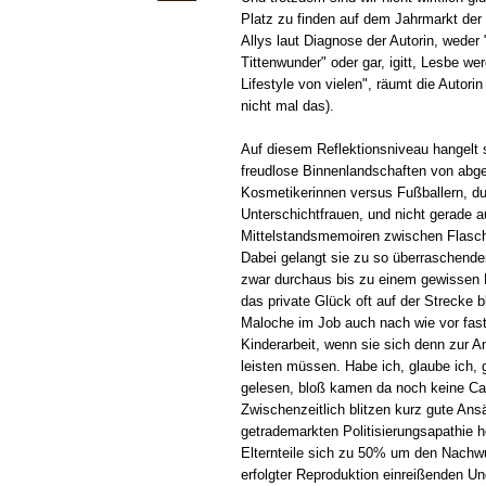
Platz zu finden auf dem Jahrmarkt der
Allys laut Diagnose der Autorin, wede
Tittenwunder" oder gar, igitt, Lesbe w
Lifestyle von vielen", räumt die Autorin
nicht mal das).
Auf diesem Reflektionsniveau hangelt
freudlose Binnenlandschaften von abg
Kosmetikerinnen versus Fußballern, d
Unterschichtfrauen, und nicht gerade a
Mittelstandsmemoiren zwischen Flasch
Dabei gelangt sie zu so überraschende
zwar durchaus bis zu einem gewissen 
das private Glück oft auf der Strecke b
Maloche im Job auch nach wie vor fas
Kinderarbeit, wenn sie sich denn zur 
leisten müssen. Habe ich, glaube ich, 
gelesen, bloß kamen da noch keine Cai
Zwischenzeitlich blitzen kurz gute Ansä
getrademarkten Politisierungsapathie h
Elternteile sich zu 50% um den Nach
erfolgter Reproduktion einreißenden Un