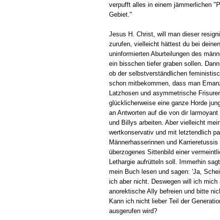
verpufft alles in einem jämmerlichen "Pr
Gebiet."
Jesus H. Christ, will man dieser resigni
zurufen, vielleicht hättest du bei deinen
uninformierten Aburteilungen des männ
ein bisschen tiefer graben sollen. Dan
ob der selbstverständlichen feministis
schon mitbekommen, dass man Emanzipa
Latzhosen und asymmetrische Frisure
glücklicherweise eine ganze Horde jung
an Antworten auf die von dir larmoyan
und Billys arbeiten. Aber vielleicht mei
wertkonservativ und mit letztendlich p
Männerhasserinnen und Karrieretussis s
überzogenes Sittenbild einer vermeintl
Lethargie aufrütteln soll. Immerhin sagt
mein Buch lesen und sagen: 'Ja, Schei
ich aber nicht. Deswegen will ich mi
anorektische Ally befreien und bitte n
Kann ich nicht lieber Teil der Generat
ausgerufen wird?